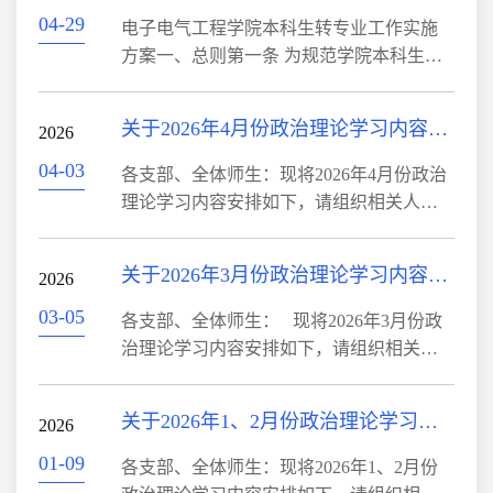
根基（新华社上海4月30日电）4....
学院第三届研究生创新设计大赛”，现将相
04-29
电子电气工程学院本科生转专业工作实施
关事项通知如下：一、活动主题科创赋能
方案一、总则第一条 为规范学院本科生转
发展 研途不负韶华二、活动时间2025年5月
专业管理工作，保障人才培养质量，维护
9日下午2:30三、参加对象2025级研究生
学生合法权益，依据《普通高等学校学生
关于2026年4月份政治理论学习内容安排的通知
四、活动内容及安排1．设计作品重点在电
2026
管理规定》、《宝鸡文理学院本科生转专
子与通信工程、信息处理技术...
业实施办法》等文件精神，结合学院电气
04-03
各支部、全体师生：现将2026年4月份政治
工程及其自动化、电子信息工程、通信工
理论学习内容安排如下，请组织相关人员
程、自动化专业办学实际，制定本方案。
认真学习。1.习近平总书记在2026年全国两
第二条 本方案适用于申请转入、转出我院
会上的重要讲话精神2.政府工作报告——
关于2026年3月份政治理论学习内容安排的通知
的全日制普通本科在读学生。第三条 转专
2026
2026年3月5日在第十四届全国人民代表大
业工作坚持公开、公平、公正、择优录...
会第四次会议上 国务院总理 李强（新华社
03-05
各支部、全体师生： 现将2026年3月份政
北京3月13日电）3.习近平：牢牢把握雄安
治理论学习内容安排如下，请组织相关人
新区功能定位 努力建设新时代创新高地和
员认真学习。1.习近平在省部级主要领导干
推动高质量发展样板（新华社河北雄安新
部学习贯彻党的二十届四中全会精神专题
关于2026年1、2月份政治理论学习内容安排的通知
区3月23日电）4.中办印发《通知》在全党
2026
研讨班开班式上发表重要讲话强调 深入学
开展树立和践行正确政绩观学习...
习贯彻党的二十届四中全会精神 努力实现
01-09
各支部、全体师生：现将2026年1、2月份
“十五五”良好开局 李强主持 赵乐际王沪宁