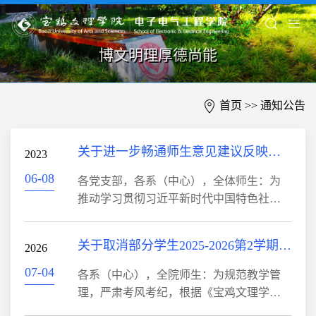
博文明理厚德尚能
首页
>>
通知公告
关于进一步畅通师生意见建议反映渠道的通知
2023
06-08
各党支部，各系（中心），全体师生：为
推动学习贯彻习近平新时代中国特色社会
主义思想主题教育走深走实，加强干部作
风能力建设，坚持开门抓教育、抓整改，
关于取消部分学生2025-2026第2学期期末考试资格的通告
2026
现就进一步畅通师生意见建议反映渠道有
关事宜通知如下。一、受理范围全院师生
07-04
各系（中心），全院师生：为规范教学管
二、意见建议反映和投诉渠道1.书记院长信
理，严肃考风考纪，根据《宝鸡文理学院
箱：意见箱设在石鼓校区电附楼东门东侧2.
考试管理规定》【宝文理院[2015]50号】第