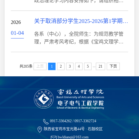
政治理论学习内容安排如下，请组织相关
蔡奇丁薛祥李希韩正出席 (新华社北京1月
人员认真学习。1.中央经济工作会议在北京
20日电)2.习近平在中共中央政治局第二十
举行 习近平发表重要讲话（新华社北京12
关于取消部分学生2025-2026第1学期期末考试资格的通告
四次集体学习时强调 发挥比较优势 坚持稳
2026
月11日电）2.习近平在中共中央政治局第二
中求进 推动我国未来产业...
十三次集体学习时强调 健全网络生态治理
01-04
各系（中心），全院师生：为规范教学管
长效机制 持续营造风清气正的网络空间
理，严肃考风考纪，根据《宝鸡文理学院
（新华社北京11月29日电）3.习近平致信祝
考试管理规定》【宝文理院[2015]50号】第
贺中国志愿服务联合会第三届会员代表大
四章第二十条规定，学生无故旷课某门课
会召开强调 大力弘扬志愿精神传递真善美
程的学时数累计超过该门课程教学时数三
...
共205条
上页
1
2
3
4
5
21
下页
传播正能量 为强国建设民族复兴...
分之一者;平时欠交作业（包括实验报
告）、缺做试验次数达到某门课程作业、
实验总数三分之一者不具备考试资格。现
将2025-2026第一学期取消期末考试资格名
单予以公布，名单所列学生均不得参加该
门课程的期末考试，成绩以0分记，直接
参...
0917-3364262 / 0917-3362724
陕西省宝鸡市宝光路44号 · 石鼓校区
bwldianqi@163.com