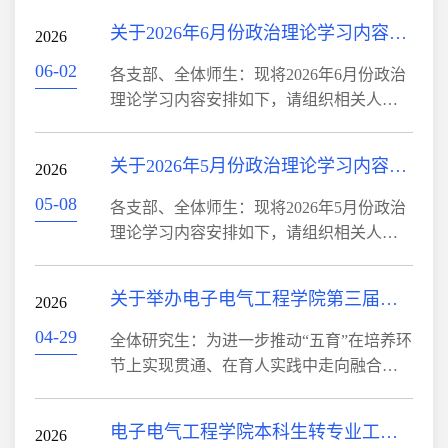
电话：学院领导班子成员手机及分管负责
四章第二十条规定，学生无故旷课某门课
关于2026年6月份政治理论学习内容安排的通知
工作公布在电附楼一楼3.电子信箱：
2026
程的学时数累计超过该门课程教学时数三
bwldianqi@163.com4.院领导接待：电气...
分之一者;平时欠交作业（包括实验报
06-02
各支部、全体师生：现将2026年6月份政治
告）、缺做试验次数达到某门课程作业、
理论学习内容安排如下，请组织相关人员
实验总数三分之一者不具备考试资格。现
认真学习。1.习近平就推动哲学社会科学高
将2025-2026第二学期取消期末考试资格名
质量发展作出重要指示（新华社北京5月17
关于2026年5月份政治理论学习内容安排的通知
单予以公布，名单所列学生均不得参加该
2026
日电）2.习近平：做强做优做大实体经济
门课程的期末考试，成绩以0分记，直...
（《求是》杂志2026年第10期）3.习近平：
05-08
各支部、全体师生：现将2026年5月份政治
前瞻布局和发展未来产业（《求是》杂志
理论学习内容安排如下，请组织相关人员
2026年第11期）4.加快构建中国哲学社会科
认真学习。1.中共中央政治局召开会议 分
学自主知识体系（《求是》杂志2026年第
析研究当前经济形势和经济工作 中共中央
关于举办电子电气工程学院第三届研究生创新设计大赛的通知
10期）5.做好防灾减灾救灾工作，总书记强
2026
总书记习近平主持会议（新华社北京4月28
调“七个坚持”（新华网2026...
日电）2.习近平：着力提高防范应对自然灾
04-29
全体研究生：为进一步推动“五育”在培养环
害能力 切实维护人民群众生命财产安全
节上实现贯通、在育人实践中走向融合，
（新华社北京4月29日电）3.习近平在加强
加强学风建设，弘扬学术文化，优化育人
基础研究座谈会上强调 以更大力度更实举
环境，激发研究生创新活力，持续提升研
电子电气工程学院本科生转专业工作实施方案
措加强基础研究 进一步打牢科技强国建设
2026
究生培养质量。学院将举办“电子电气工程