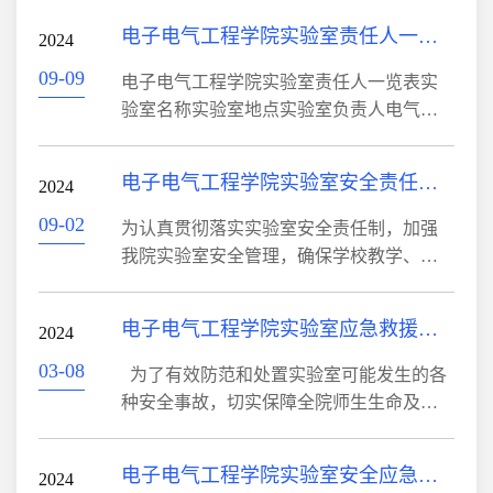
拖动实验室石鼓校区电气楼204165三级海
实验室正常有序运行，根据上级相关文件
电子电气工程学院实验室责任人一览表
鹏博高电压设备4教学型PLC实验室石鼓校
2024
精神，结合学院实际，制定本制度。第一
区电气楼704165三级梁博高电压设备...
章 适用范围第一条 本制度适用于在我院学
09-09
电子电气工程学院实验室责任人一览表实
习、工作和外来进入实验室的所有人员。
验室名称实验室地点实验室负责人电气工
第二条 所有拟进入实验室的人员，须接受
程实训中心石鼓校区主教学楼101徐浩单片
相关的安全准入培训，在熟悉实验室安全
机实验室石鼓校区主教学楼107冯元继电保
电子电气工程学院实验室安全责任书（2024-2025学年度）
管理制度、了解拟进入实验室的安全状
2024
护实验室石鼓校区主教学楼116梁博过程控
况、掌握相关实验室安全知识、具备相应...
制实验室石鼓校区主教学楼427梁博轨道交
09-02
为认真贯彻落实实验室安全责任制，加强
通信号联锁列控一体化实验室石鼓校区综
我院实验室安全管理，确保学校教学、科
合楼505海鹏博仿真技术实验室石鼓校区综
研等各项工作的顺利进行，按照“党政同
合楼1201徐浩嵌入式实验室石鼓校区综合
责、一岗双责、齐抓共管、失职追责”和
电子电气工程学院实验室应急救援队伍建设
楼1202韩小龙FAMIC仿真实验室石鼓校区
2024
“管行业必须管安全、管业务必须管安全”的
综合楼1202韩小龙现代移动通信实训...
要求 ，结合我院工作实际，特签订本责任
03-08
为了有效防范和处置实验室可能发生的各
书。一、实验室安全管理工作要坚持“谁使
种安全事故，切实保障全院师生生命及学
用、谁负责，谁主管，谁负责”的原则。学
校财产的安全，维护教育教学秩序稳定，
院党政负责人应全面负责实验室安全管
确保实验、实践和实训课程的顺利进行，
电子电气工程学院实验室安全应急预案
理，是安全管理工作的第一责任人。进入
2024
推进教育事业的可持续发展，根据学校通