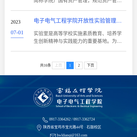
简称学院）国有资产管理，规范资产管理
全管理，确保学院教学、科研工作正常进
行为，维护资产的安全和完整，合理配置
行，结合学院实际，特制定本办法。第二
和有效使用资产，提高资产使用效益，确
电子电气工程学院开放性实验管理制度
条 实验室的设备安全、环境保护和消防工
2023
保学校教学、科研工作的正常有序进行，
作是关系到人身和财产安全的大事，实验...
保障和促进各项事业发展，根据《陕西省
07-01
实验室是高等学校实施素质教育、培养学
高等学校国有资产管理办法（试行）》(陕
生创新精神与实践能力的重要基地。为了
教规范[2015]12号）、《宝鸡文理学院国有
有效利用和挖掘实验室资源，充分发挥实
资产管理办法(修订)》(宝文理院党字
验室在高素质创新人才培养过程中的重要
[2017]115号)、《宝鸡文理学院固定资产赔
作用，深化实验教学改革，提高实验教学
共16条
上页
1
2
下页
偿办法（试行）》（宝文理院国资字[2...
质量。我院决定开展开放实验项目申报工
作。一、申报范围符合宝文理院教字
[2006]23号文件《宝鸡文理学院实验室开放
管理办法（试行）》规定的院内各类实验
室的相关开放实验项目。二、申报材料1.填
报《宝鸡文理学院开放实验项目申报表》...
0917-3364262 / 0917-3362724
陕西省宝鸡市宝光路44号 · 石鼓校区
bwldianqi@163.com