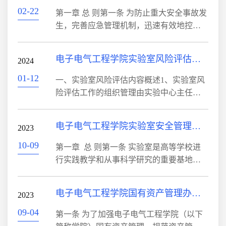
实验室工作的师生是有关实验室...
知要求，结合学院实际，现将电子电气工
02-22
第一章 总 则第一条 为防止重大安全事故发
程学院救援队伍建设情况汇报如下： 一、
生，完善应急管理机制，迅速有效地控制
责任分工明确l、实验室应急处置领导小
和处置发生的事故，保护师生员工人身安
组：组长：党建波、王晓利；副组长：张
全和实验室财产安全，保障实验室安全和
电子电气工程学院实验室风险评估细则
锐、吕晓峰、张文娟；成员：冯元、李小
2024
正常运转，特制定本应急预案。第二条 本
斌、雷金莉、李明、方元、李为民；实...
预案依据《中华人民共和国安全生产法》
01-12
一、实验室风险评估内容概述1、实验室风
（中华人民共和国主席令第八十八号，
险评估工作的组织管理由实验中心主任策
2021年6月10日第十三届全国人民代表大会
划各实验室负责人及有丰富经验的专业教
常务委员会第二十九次会议通过修改
师人员深入实验室工作流程中每个环节，
电子电气工程学院实验室安全管理办法
版）、《中华人民共和国消防法》（中华
2023
根据实验设备的运行状况，针对实验前、
人民共和国主席令第八十一号）、《国务
中、后的工作流程以及实验室的质量管理
10-09
第一章 总 则第一条 实验室是高等学校进
院...
活动进行反险评估，评估内容包括实验室
行实践教学和从事科学研究的重要基地，
用电安全、消防安全、实验室检验前、
在培养创新应用人才和发展科学技术中具
中、后质量安全、人员健康与人身安全和
有重要的地位和作用，是反映学院教学水
电子电气工程学院国有资产管理办法（试行）
信息系统安全，识别出存在风险的工作环
2023
平、科研水平和管理水平的重要标志之
节，同时对其所涉及到的质量和技术风险
一，是培养创新人才的重要阵地，是科技
09-04
第一条 为了加强电子电气工程学院（以下
及...
创新的主要场所。为了切实加强实验室安